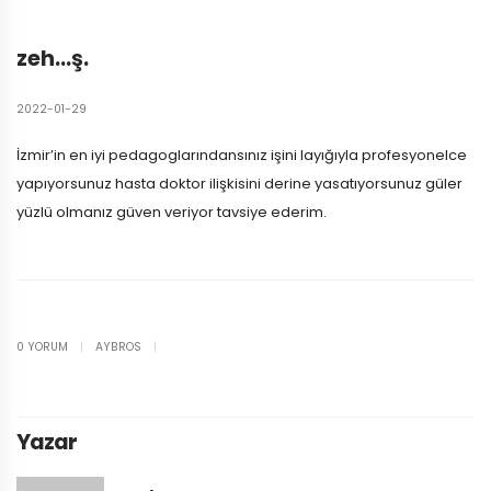
zeh…ş.
2022-01-29
İzmir’in en iyi pedagoglarındansınız işini layığıyla profesyonelce
yapıyorsunuz hasta doktor ilişkisini derine yasatıyorsunuz güler
yüzlü olmanız güven veriyor tavsiye ederim.
0 YORUM
|
AYBROS
|
Yazar