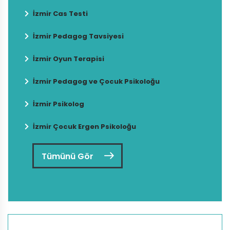
İzmir Cas Testi
İzmir Pedagog Tavsiyesi
İzmir Oyun Terapisi
İzmir Pedagog ve Çocuk Psikoloğu
İzmir Psikolog
İzmir Çocuk Ergen Psikoloğu
Tümünü Gör