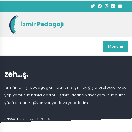
İzmir Pedagoji
Menü
zeh…ş.
İzmir’in en iyi pedagoglarındansınız işini layığıyla profesyonelce
yapıyorsunuz hasta doktor ilişkisini derine yasatıyorsunuz güler
yüzlü olmanız güven veriyor tavsiye ederim....
ANASAYFA
BLOG
ZEH…Ş.