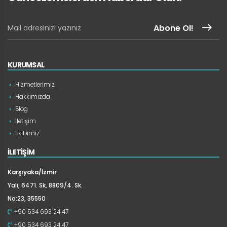
Abone Ol!
KURUMSAL
Hizmetlerimiz
Hakkımızda
Blog
İletişim
Ekibimiz
İLETİŞİM
Karşıyaka/İzmir
Yalı, 6471. Sk, 8809/4. Sk.
No:23, 35550
+90 534 693 24 47
+90 534 693 24 47