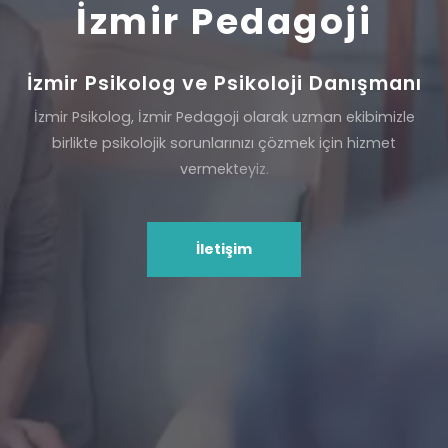
İzmir Pedagoji
İzmir Psikolog ve Psikoloji Danışmanı
İ
z
m
i
r
P
s
i
k
o
l
o
g
,
İ
z
m
i
r
P
e
d
a
g
o
j
i
o
l
a
r
a
k
u
z
m
a
n
e
k
i
b
i
m
i
z
l
e
b
i
r
l
i
k
t
e
p
s
i
k
o
l
o
j
i
k
s
o
r
u
n
l
a
r
ı
n
ı
z
ı
ç
ö
z
m
e
k
i
ç
i
n
h
i
z
m
e
t
v
e
r
m
e
k
t
e
y
i
z
.
İletişim