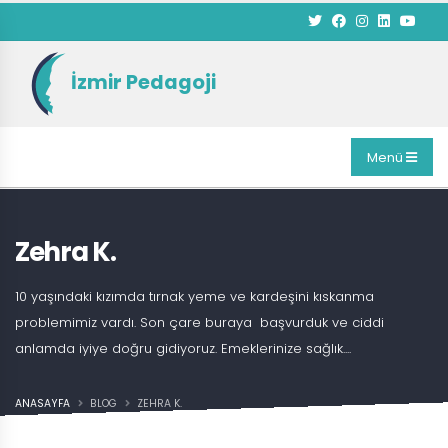
İzmir Pedagoji
Menü
Zehra K.
10 yaşındaki kızımda tırnak yeme ve kardeşini kıskanma
problemimiz vardı. Son çare buraya başvurduk ve ciddi
anlamda iyiye doğru gidiyoruz. Emeklerinize sağlık....
ANASAYFA
BLOG
ZEHRA K.