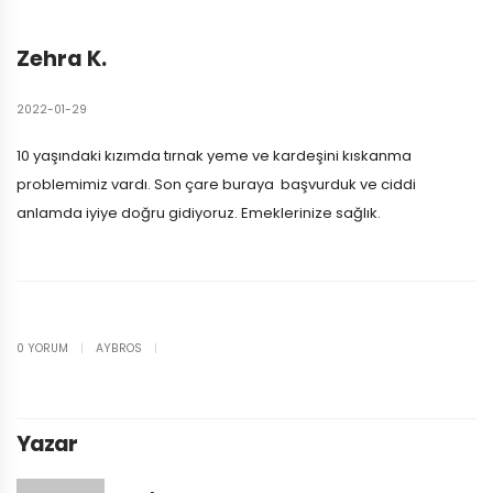
Zehra K.
2022-01-29
10 yaşındaki kızımda tırnak yeme ve kardeşini kıskanma
problemimiz vardı. Son çare buraya başvurduk ve ciddi
anlamda iyiye doğru gidiyoruz. Emeklerinize sağlık.
0 YORUM
|
AYBROS
|
Yazar