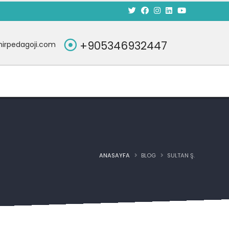
+905346932447
irpedagoji.com
ANASAYFA
BLOG
SULTAN Ş.