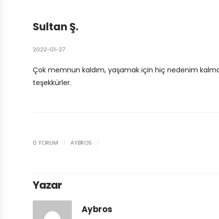
Sultan Ş.
2022-01-27
Çok memnun kaldım, yaşamak için hiç nedenim kalmamışt
teşekkürler.
0 YORUM
|
AYBROS
|
Yazar
Aybros