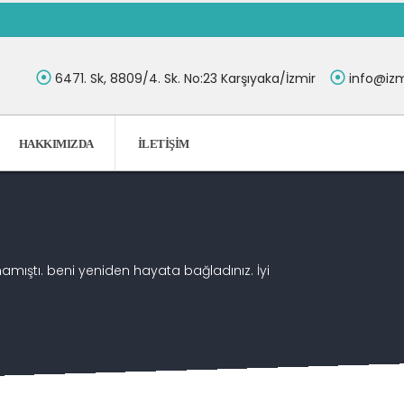
6471. Sk, 8809/4. Sk. No:23 Karşıyaka/İzmir
info@izm
HAKKIMIZDA
İLETIŞIM
ıştı. beni yeniden hayata bağladınız. İyi