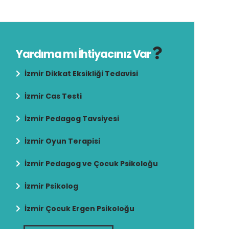
Yardıma mı İhtiyacınız Var
İzmir Dikkat Eksikliği Tedavisi
İzmir Cas Testi
İzmir Pedagog Tavsiyesi
İzmir Oyun Terapisi
İzmir Pedagog ve Çocuk Psikoloğu
İzmir Psikolog
İzmir Çocuk Ergen Psikoloğu