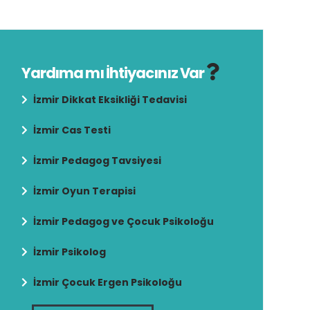
Yardıma mı İhtiyacınız Var
İzmir Dikkat Eksikliği Tedavisi
İzmir Cas Testi
İzmir Pedagog Tavsiyesi
İzmir Oyun Terapisi
İzmir Pedagog ve Çocuk Psikoloğu
İzmir Psikolog
İzmir Çocuk Ergen Psikoloğu