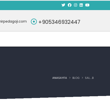
+905346932447
irpedagoji.com
ANASAYFA
BLOG
SAL….B