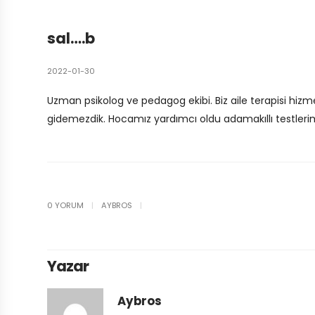
sal….b
2022-01-30
Uzman psikolog ve pedagog ekibi. Biz aile terapisi hizmet
gidemezdik. Hocamız yardımcı oldu adamakıllı testlerim
0 YORUM
|
AYBROS
|
Yazar
Aybros