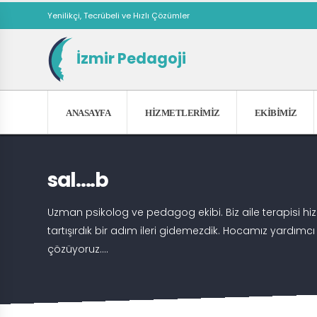
Yenilikçi, Tecrübeli ve Hızlı Çözümler
İzmir Pedagoji
ANASAYFA
HIZMETLERIMIZ
EKIBIMIZ
sal….b
Uzman psikolog ve pedagog ekibi. Biz aile terapisi hi
tartışırdık bir adım ileri gidemezdik. Hocamız yardımcı 
çözüyoruz....