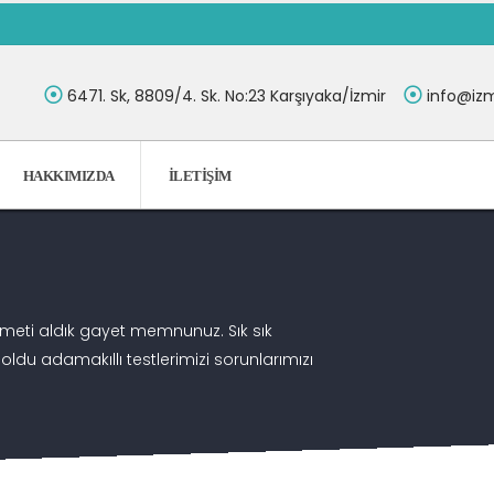
6471. Sk, 8809/4. Sk. No:23 Karşıyaka/İzmir
info@izm
HAKKIMIZDA
İLETIŞIM
zmeti aldık gayet memnunuz. Sık sık
oldu adamakıllı testlerimizi sorunlarımızı