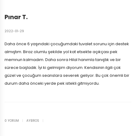
Pınar T.
2022-01-29
Daha önce 6 yaşındaki çocuğumdaki tuvalet sorunu için destek
almıştım. Biraz olumlu şekilde yol kat etsekte açıkçası pek
memnun kalmadım. Daha sonra Hilal hanımla tanıştık ve bir
sürece başladık. İyi ki gelmişim diyorum. Kendisinin ilgili çok
güzel ve çocuğum seanslara severek geliyor. Bu çok önemli bir
durum daha önceki yerde pek istekli gitmiyordu.
0 YORUM
|
AYBROS
|