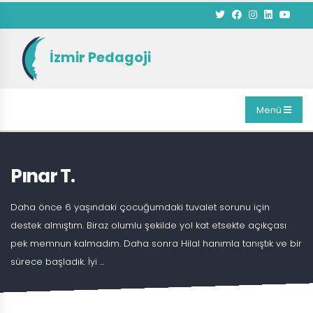
İzmir Pedagoji
Menü
Pınar T.
Daha önce 6 yaşındaki çocuğumdaki tuvalet sorunu için
destek almıştım. Biraz olumlu şekilde yol kat etsekte açıkçası
pek memnun kalmadım. Daha sonra Hilal hanımla tanıştık ve bir
sürece başladık. İyi ...
ANASAYFA
BLOG
PINAR T.