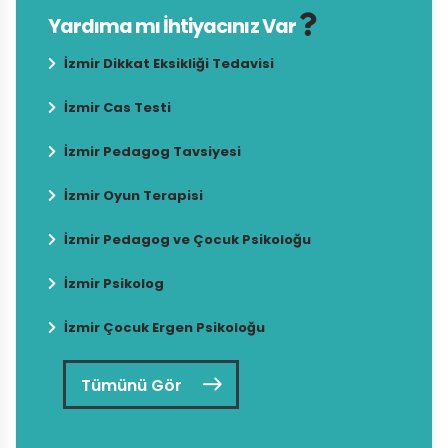
Yardıma mı İhtiyacınız Var
İzmir Dikkat Eksikliği Tedavisi
İzmir Cas Testi
İzmir Pedagog Tavsiyesi
İzmir Oyun Terapisi
İzmir Pedagog ve Çocuk Psikoloğu
İzmir Psikolog
İzmir Çocuk Ergen Psikoloğu
Tümünü Gör