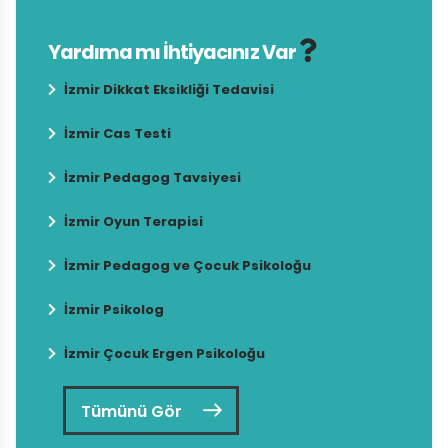
Yardıma mı İhtiyacınız Var
İzmir Dikkat Eksikliği Tedavisi
İzmir Cas Testi
İzmir Pedagog Tavsiyesi
İzmir Oyun Terapisi
İzmir Pedagog ve Çocuk Psikoloğu
İzmir Psikolog
İzmir Çocuk Ergen Psikoloğu
Tümünü Gör