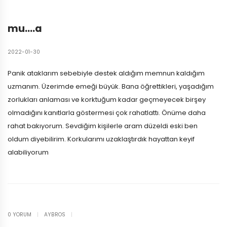
mu….a
2022-01-30
Panik ataklarım sebebiyle destek aldığım memnun kaldığım
uzmanım. Üzerimde emeği büyük. Bana öğrettikleri, yaşadığım
zorlukları anlaması ve korktuğum kadar geçmeyecek birşey
olmadığını kanıtlarla göstermesi çok rahatlattı. Önüme daha
rahat bakıyorum. Sevdiğim kişilerle aram düzeldi eski ben
oldum diyebilirim. Korkularımı uzaklaştırdık hayattan keyif
alabiliyorum
0 YORUM
|
AYBROS
|