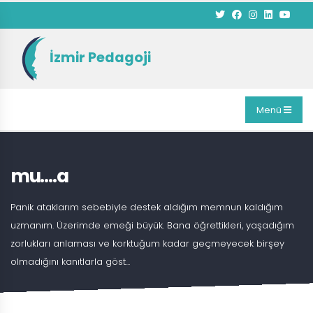
İzmir Pedagoji
Menü
mu….a
Panik ataklarım sebebiyle destek aldığım memnun kaldığım
uzmanım. Üzerimde emeği büyük. Bana öğrettikleri, yaşadığım
zorlukları anlaması ve korktuğum kadar geçmeyecek birşey
olmadığını kanıtlarla göst...
ANASAYFA
BLOG
MU….A