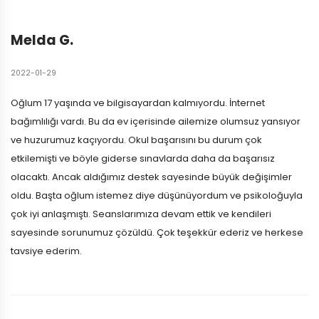
Melda G.
2022-01-29
Oğlum 17 yaşında ve bilgisayardan kalmıyordu. İnternet
bağımlılığı vardı. Bu da ev içerisinde ailemize olumsuz yansıyor
ve huzurumuz kaçıyordu. Okul başarısını bu durum çok
etkilemişti ve böyle giderse sınavlarda daha da başarısız
olacaktı. Ancak aldığımız destek sayesinde büyük değişimler
oldu. Başta oğlum istemez diye düşünüyordum ve psikoloğuyla
çok iyi anlaşmıştı. Seanslarımıza devam ettik ve kendileri
sayesinde sorunumuz çözüldü. Çok teşekkür ederiz ve herkese
tavsiye ederim.