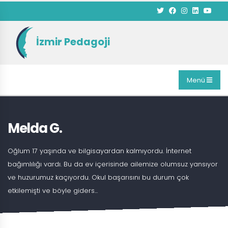
İzmir Pedagoji
Menü
Melda G.
Oğlum 17 yaşında ve bilgisayardan kalmıyordu. İnternet
bağımlılığı vardı. Bu da ev içerisinde ailemize olumsuz yansıyor
ve huzurumuz kaçıyordu. Okul başarısını bu durum çok
etkilemişti ve böyle giders...
ANASAYFA
BLOG
MELDA G.