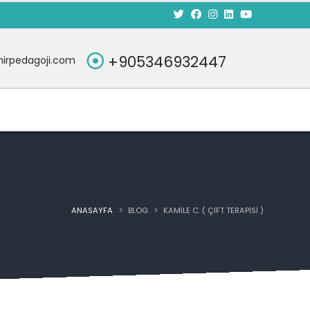
+905346932447
irpedagoji.com
ANASAYFA
BLOG
KAMILE C. ( ÇIFT TERAPISI )