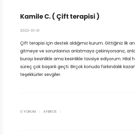
Kamile C. ( Çift terapisi )
2022-01-31
Çift terapisi için destek aldığımız kurum. Gittiğiniz ilk 
gitmeye ve sorunlarınızı anlatmaya çekiniyorsanız, anl
burayı kesinlikle ama kesinlikle tavsiye ediyorum. Hila
süreç çok başarılı geçti. Birçok konuda farkındalık ka
teşekkürler sevgiler.
0 YORUM
|
AYBROS
|