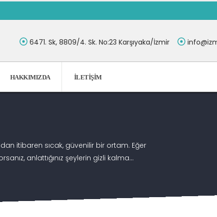
6471. Sk, 8809/4. Sk. No:23 Karşıyaka/İzmir
info@izm
HAKKIMIZDA
İLETIŞIM
andan itibaren sıcak, güvenilir bir ortam. Eğer
nız, anlattığınız şeylerin gizli kalma...