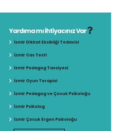
Yardıma mı İhtiyacınız Var
İzmir Dikkat Eksikliği Tedavisi
İzmir Cas Testi
İzmir Pedagog Tavsiyesi
İzmir Oyun Terapisi
İzmir Pedagog ve Çocuk Psikoloğu
İzmir Psikolog
İzmir Çocuk Ergen Psikoloğu