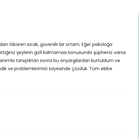
andan itibaren sıcak, güvenilir bir ortam. Eğer psikoloğa
attığınız şeylerin gizli kalmaması konusunda şüpheniz varsa
l hanımla tanıştıktan sonra bu önyargılardan kurtuldum ve
zandık ve problemlerimizi sayesinde çözdük. Tüm ekibe