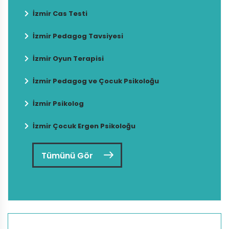
İzmir Cas Testi
İzmir Pedagog Tavsiyesi
İzmir Oyun Terapisi
İzmir Pedagog ve Çocuk Psikoloğu
İzmir Psikolog
İzmir Çocuk Ergen Psikoloğu
Tümünü Gör