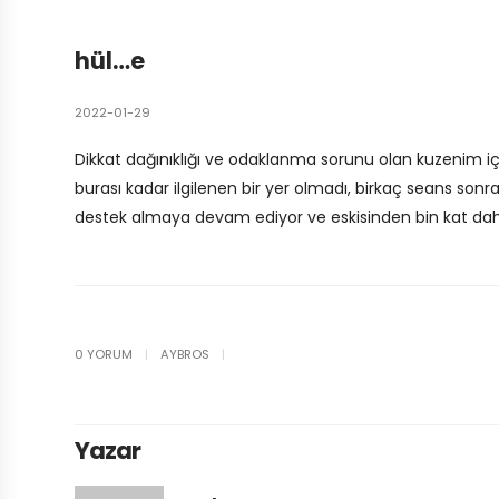
hül…e
2022-01-29
Dikkat dağınıklığı ve odaklanma sorunu olan kuzenim iç
burası kadar ilgilenen bir yer olmadı, birkaç seans son
destek almaya devam ediyor ve eskisinden bin kat daha
0 YORUM
|
AYBROS
|
Yazar