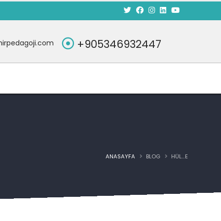
+905346932447
irpedagoji.com
ANASAYFA
BLOG
HÜL…E