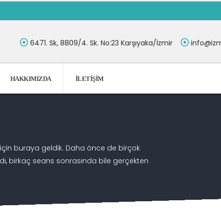
6471. Sk, 8809/4. Sk. No:23 Karşıyaka/İzmir
info@izm
HAKKIMIZDA
İLETIŞIM
için buraya geldik. Daha önce de birçok
madı, birkaç seans sonrasında bile gerçekten