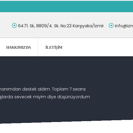
6471. Sk, 8809/4. Sk. No:23 Karşıyaka/İzmir
info@izm
HAKKIMIZDA
İLETIŞIM
lal hanımdan destek aldım. Toplam 7 seans
aşlarda sevecek miyim diye düşünüyordum