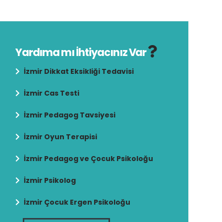
Yardıma mı İhtiyacınız Var
İzmir Dikkat Eksikliği Tedavisi
İzmir Cas Testi
İzmir Pedagog Tavsiyesi
İzmir Oyun Terapisi
İzmir Pedagog ve Çocuk Psikoloğu
İzmir Psikolog
İzmir Çocuk Ergen Psikoloğu