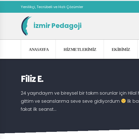
Yenilikçi, Tecrübeli ve Hızlı Çözümler
İzmir Pedagoji
ANASAYFA
HIZMETLERIMIZ
EKIBIMIZ
Filiz E.
24 yaşındayım ve bireysel bir takım sorunlar için Hi
gittim ve seanslarıma seve seve gidiyordum
İlk b
fakat ilk seanst...