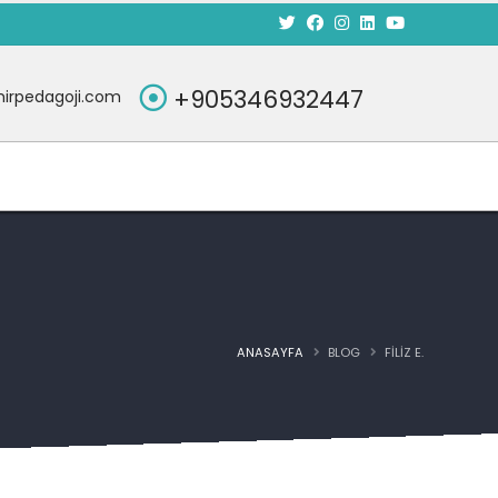
+905346932447
irpedagoji.com
ANASAYFA
BLOG
FILIZ E.