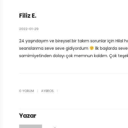
Filiz E.
2022-01-29
24 yaşındayım ve bireysel bir takım sorunlar için Hila
seanslarıma seve seve gidiyordum
İlk başlarda sev
samimiyetinden dolayı çok memnun kaldım. Çok teşek
0 YORUM
|
AYBROS
|
Yazar