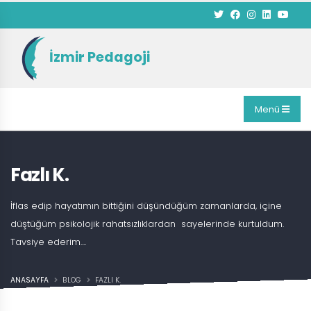
İzmir Pedagoji
Menü
Fazlı K.
İflas edip hayatımın bittiğini düşündüğüm zamanlarda, içine
düştüğüm psikolojik rahatsızlıklardan sayelerinde kurtuldum.
Tavsiye ederim....
ANASAYFA
BLOG
FAZLI K.