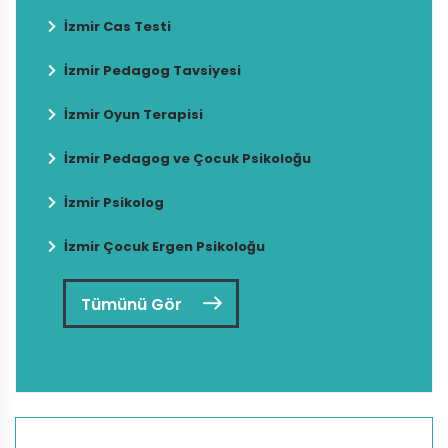
İzmir Cas Testi
İzmir Pedagog Tavsiyesi
İzmir Oyun Terapisi
İzmir Pedagog ve Çocuk Psikoloğu
İzmir Psikolog
İzmir Çocuk Ergen Psikoloğu
Tümünü Gör